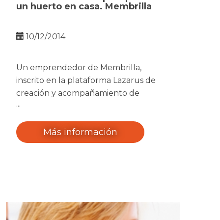
un huerto en casa. Membrilla
10/12/2014
Un emprendedor de Membrilla,
inscrito en la plataforma Lazarus de
creación y acompañamiento de
empresas innovadoras de la Fundación
Caja Rural Castilla-La Mancha, ha
ganado un premio a nivel nacional por
Más información
su proyecto de un electrodoméstico
que permite plantar el propio huerto
en casa.