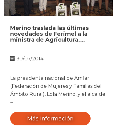
Merino traslada las últimas
novedades de Ferimel a la
ministra de Agricultura.
Membrilla
30/07/2014
La presidenta nacional de Amfar
(Federación de Mujeres y Familias del
Ámbito Rural), Lola Merino, y el alcalde
de Membrilla, Manuel Borja,
mantuvieron ayer un encuentro en
Madrid con la ministra de Agricultura,
Más información
Isabel García Tejerina, para presentarle
Ferimel, la Feria Regional del Melón de