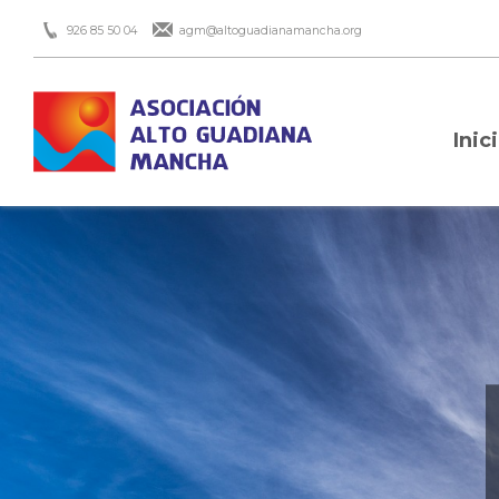
926 85 50 04
agm@altoguadianamancha.org
Inic