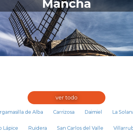
Mancha
ver todo
rgamasilla de Alba
Carrizosa
Daimiel
La Solan
 Lápice
Ruidera
San Carlos del Valle
Villarru