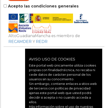
Acepto las condiciones generales
AltoGuadianaMancha es miembro de
RECAMDER
Y
REDR
AVISO USO DE COOKIES
Este portal web únicamente utiliza cookies
propias con finalidad técnica, no recaba ni
cede datos de carácter personal de los
usuarios sin su conocimiento.
Aviso legal
Sin embargo, contiene enlaces a sitios web
de terceros con políticas de privacidad
ajenas este portal web que usted podrá
decidir si acepta o no cuando acceda a
Política de cookies
ellos.
Más información sobre el uso de nuestras