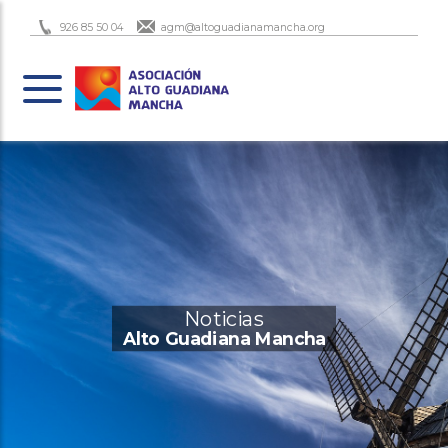
926 85 50 04
agm@altoguadianamancha.org
Noticias
Alto Guadiana Mancha