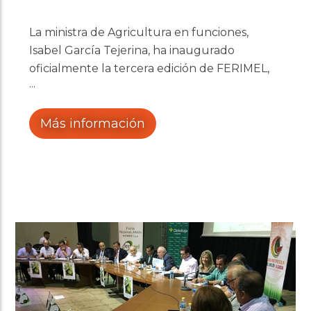
La ministra de Agricultura en funciones,
Isabel García Tejerina, ha inaugurado
oficialmente la tercera edición de FERIMEL,
la Feria Regional del Melón, que se celebra
en la localidad de Membrilla (Ciudad Real)
hasta el próximo sábado 30 de julio. Un
Más información
evento que ha contado con el apoyo del
Gobierno regional cuyo consejero de
agricultura destacó el esfuerzo que están
realizando desde la recién creada
interprofesional del melón.