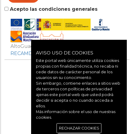
Acepto las condiciones generales
AltoGuadianaMancha es miembro de
AVISO USO DE COOKIES
RECAMDER
Y
REDR
Este portal web únicamente utiliza cookies
propias con finalidad técnica, no recaba ni
cede datos de carácter personal de los
usuarios sin su conocimiento.
Sin embargo, contiene enlaces a sitios web
de terceros con políticas de privacidad
ajenas este portal web que usted podrá
decidir si acepta o no cuando acceda a
Aviso legal
ellos.
Más información sobre el uso de nuestras
cookies.
Política de cookies
RECHAZAR COOKIES