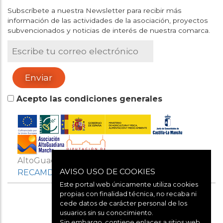
Subscríbete a nuestra Newsletter para recibir más
información de las actividades de la asociación, proyectos
subvencionados y noticias de interés de nuestra comarca.
Acepto las condiciones generales
AltoGuadianaMancha es miembro de
AVISO USO DE COOKIES
RECAMDER
Y
REDR
Este portal web únicamente utiliza cookies
propias con finalidad técnica, no recaba ni
cede datos de carácter personal de los
usuarios sin su conocimiento.
Sin embargo, contiene enlaces a sitios web