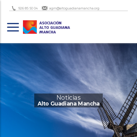
926 85 50 04
agm@altoguadianamancha.org
Noticias
Alto Guadiana Mancha