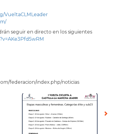
tag/VueltaCLMLeader
lm/
drán seguir en directo en los siguientes
ch?v=AKe3Pfd5wRM
.com/federacion/index.php/noticias