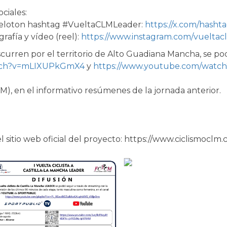
ciales:
Peloton hashtag #VueltaCLMLeader:
https://x.com/hash
rafía y vídeo (reel):
https://www.instagram.com/vueltac
scurren por el territorio de Alto Guadiana Mancha, se po
atch?v=mLIXUPkGmX4
y
https://www.youtube.com/wat
M), en el informativo resúmenes de la jornada anterior.
l sitio web oficial del proyecto: https://www.ciclismoclm