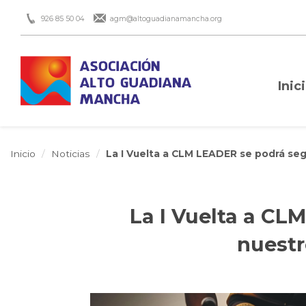
926 85 50 04
agm@altoguadianamancha.org
Inic
Inicio
Noticias
La I Vuelta a CLM LEADER se podrá segui
La I Vuelta a CL
nuestro