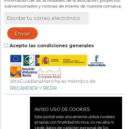
información de las actividades de la asociación, proyectos
subvencionados y noticias de interés de nuestra comarca.
Acepto las condiciones generales
AltoGuadianaMancha es miembro de
RECAMDER
Y
REDR
AVISO USO DE COOKIES
Este portal web únicamente utiliza cookies
propias con finalidad técnica, no recaba ni
cede datos de carácter personal de los