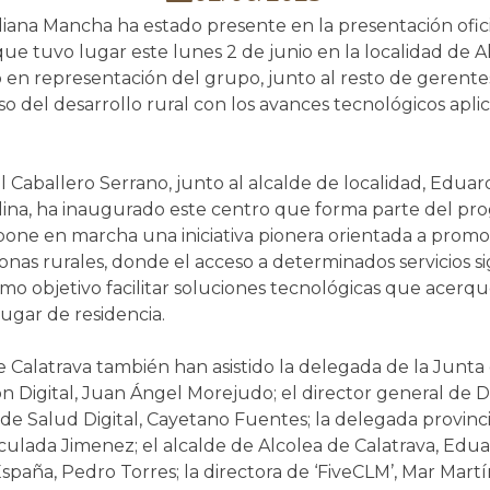
iana Mancha ha estado presente en la presentación ofici
 que tuvo lugar este lunes 2 de junio en la localidad de A
ó en representación del grupo, junto al resto de gerent
o del desarrollo rural con los avances tecnológicos aplic
Caballero Serrano, junto al alcalde de localidad, Eduard
lina, ha inaugurado este centro que forma parte del pr
 pone en marcha una iniciativa pionera orientada a promov
onas rurales, donde el acceso a determinados servicios s
o objetivo facilitar soluciones tecnológicas que acerquen
ugar de residencia.
 Calatrava también han asistido la delegada de la Junta 
Digital, Juan Ángel Morejudo; el director general de Digit
de Salud Digital, Cayetano Fuentes; la delegada provinc
culada Jimenez; el alcalde de Alcolea de Calatrava, Edua
España, Pedro Torres; la directora de ‘FiveCLM’, Mar Mart