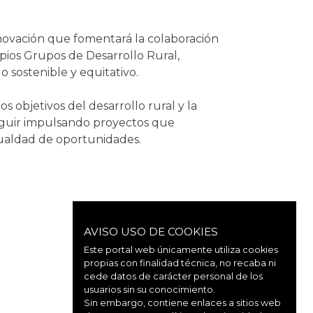
nnovación que fomentará la colaboración
ropios Grupos de Desarrollo Rural,
o sostenible y equitativo.
 objetivos del desarrollo rural y la
seguir impulsando proyectos que
igualdad de oportunidades.
AVISO USO DE COOKIES
Este portal web únicamente utiliza cookies
propias con finalidad técnica, no recaba ni
cede datos de carácter personal de los
usuarios sin su conocimiento.
Sin embargo, contiene enlaces a sitios web