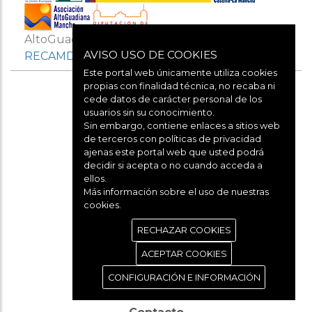
AltoGuadianaMancha es miembro de
AVISO USO DE COOKIES
RECAMDER
Y
REDR
Este portal web únicamente utiliza cookies
propias con finalidad técnica, no recaba ni
cede datos de carácter personal de los
usuarios sin su conocimiento.
Sin embargo, contiene enlaces a sitios web
de terceros con políticas de privacidad
ajenas este portal web que usted podrá
decidir si acepta o no cuando acceda a
Aviso legal
ellos.
Más información sobre el uso de nuestras
cookies.
Política de cookies
RECHAZAR COOKIES
ACEPTAR COOKIES
Política de privacidad
CONFIGURACIÓN E INFORMACIÓN