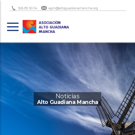
926 85 50 04
agm@altoguadianamancha.org
Noticias
Alto Guadiana Mancha