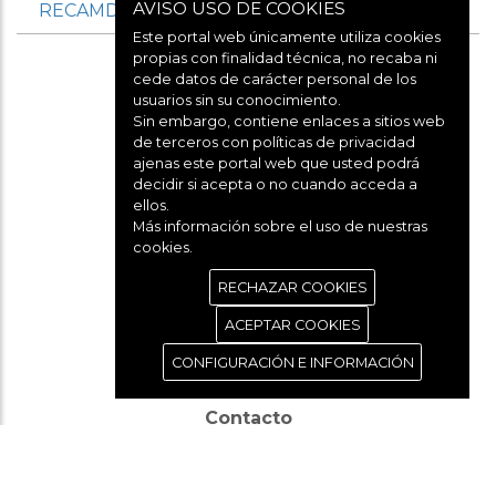
AVISO USO DE COOKIES
RECAMDER
Y
REDR
Este portal web únicamente utiliza cookies
propias con finalidad técnica, no recaba ni
cede datos de carácter personal de los
usuarios sin su conocimiento.
Sin embargo, contiene enlaces a sitios web
de terceros con políticas de privacidad
ajenas este portal web que usted podrá
decidir si acepta o no cuando acceda a
Aviso legal
ellos.
Más información sobre el uso de nuestras
cookies.
Política de cookies
RECHAZAR COOKIES
ACEPTAR COOKIES
Política de privacidad
CONFIGURACIÓN E INFORMACIÓN
Contacto