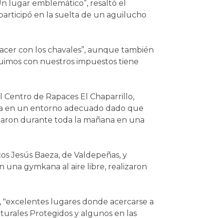
n lugar emblemático”, resaltó el
participó en la suelta de un aguilucho
hacer con los chavales”, aunque también
buimos con nuestros impuestos tiene
 Centro de Rapaces El Chaparrillo,
ibera en un entorno adecuado dado que
iciparon durante toda la mañana en una
cos Jesús Baeza, de Valdepeñas, y
n una gymkana al aire libre, realizaron
, "excelentes lugares donde acercarse a
aturales Protegidos y algunos en las