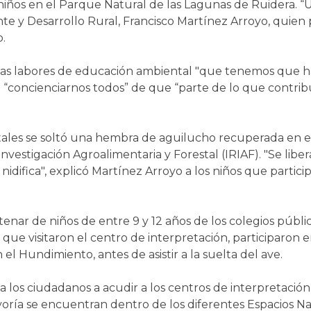
ños en el Parque Natural de las Lagunas de Ruidera. “U
e y Desarrollo Rural, Francisco Martínez Arroyo, quien 
.
 las labores de educación ambiental "que tenemos que 
e “concienciarnos todos” de que “parte de lo que contri
ales se soltó una hembra de aguilucho recuperada en el
Investigación Agroalimentaria y Forestal (IRIAF). "Se l
 nidifica", explicó Martínez Arroyo a los niños que part
tenar de niños de entre 9 y 12 años de los colegios públi
ue visitaron el centro de interpretación, participaron e
n el Hundimiento, antes de asistir a la suelta del ave.
 los ciudadanos a acudir a los centros de interpretación
mayoría se encuentran dentro de los diferentes Espacios N