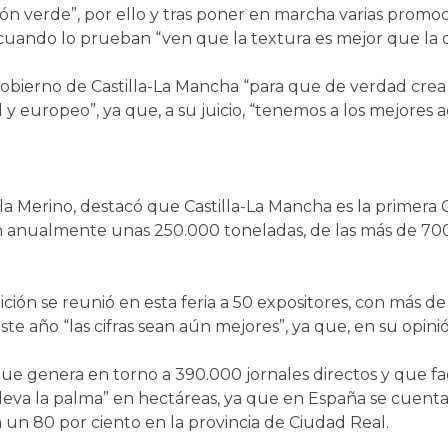
n verde”, por ello y tras poner en marcha varias prom
 cuando lo prueban “ven que la textura es mejor que la d
bierno de Castilla-La Mancha “para que de verdad crea e
 y europeo”, ya que, a su juicio, “tenemos a los mejores ag
Lola Merino, destacó que Castilla-La Mancha es la prim
n anualmente unas 250.000 toneladas, de las más de 7
ón se reunió en esta feria a 50 expositores, con más de
te año “las cifras sean aún mejores”, ya que, en su opinión,
que genera en torno a 390.000 jornales directos y que f
leva la palma” en hectáreas, ya que en España se cuent
 un 80 por ciento en la provincia de Ciudad Real.