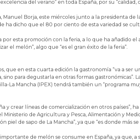
 excelencia del verano” en toda España, por su “calidad, 
, Manuel Borja, este miércoles junto a la presidenta de 
e ha dicho que el 80 por ciento de esta variedad se culti
a por esta promoción con la feria, a lo que ha añadido el 
r el melón”, algo que “es el gran éxito de la feria”.
s, que en esta cuarta edición la gastronomía “va a ser 
, sino para degustarla en otras formas gastronómicas”. L
tilla-La Mancha (IPEX) tendrá también un “programa muy
 y crear líneas de comercialización en otros países”, ha
Ministerio de Agricultura y Pesca, Alimentación y Medi
elón piel de sapo de La Mancha”, ya que “es donde más se
 importante de melón se consume en España, ya que, a su