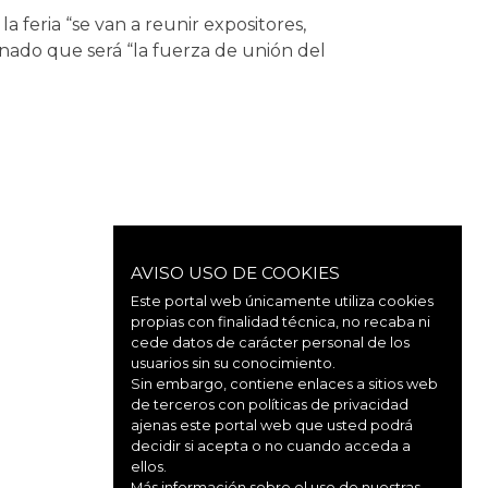
feria “se van a reunir expositores,
cinado que será “la fuerza de unión del
AVISO USO DE COOKIES
Este portal web únicamente utiliza cookies
propias con finalidad técnica, no recaba ni
cede datos de carácter personal de los
usuarios sin su conocimiento.
Sin embargo, contiene enlaces a sitios web
de terceros con políticas de privacidad
ajenas este portal web que usted podrá
decidir si acepta o no cuando acceda a
ellos.
Más información sobre el uso de nuestras