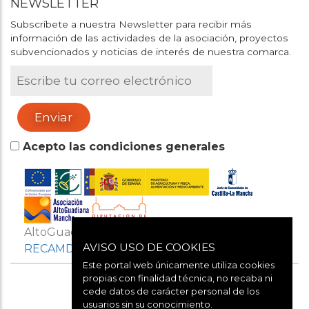
NEWSLETTER
Subscríbete a nuestra Newsletter para recibir más
información de las actividades de la asociación, proyectos
subvencionados y noticias de interés de nuestra comarca.
Acepto las condiciones generales
AltoGuadianaMancha es miembro de
AVISO USO DE COOKIES
RECAMDER
Y
REDR
Este portal web únicamente utiliza cookies
propias con finalidad técnica, no recaba ni
cede datos de carácter personal de los
usuarios sin su conocimiento.